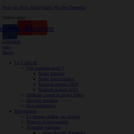
Pour un choix éclairé dans Nicolet-Yamaska
Suivez-nous :
acebook-
Youtube
Envelope
f
Menu
Le Collectif
Qui sommes-nous ?
Notre mission
Notre gouvernance
Rapport annuel 2024
Rapport annuel 2025
Pétitions contre le projet éolien
Devenir membre
Nos partenaires
Information
Le dossier éolien, en résumé
Séances d’information
Actualité éolienne
…dans Nicolet-Yamaska