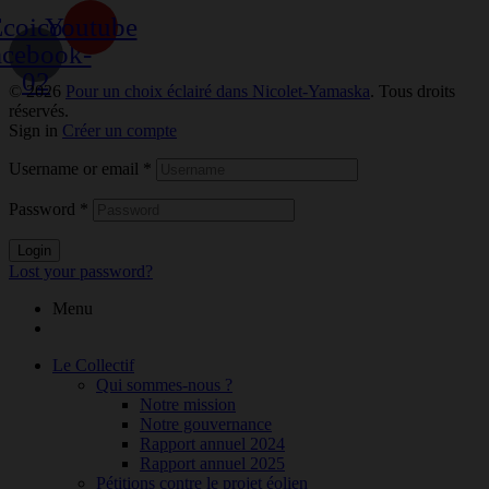
coicon-
Youtube
acebook-
02
© 2026
Pour un choix éclairé dans Nicolet-Yamaska
. Tous droits
réservés.
Sign in
Créer un compte
Username or email
*
Password
*
Login
Lost your password?
Menu
Le Collectif
Qui sommes-nous ?
Notre mission
Notre gouvernance
Rapport annuel 2024
Rapport annuel 2025
Pétitions contre le projet éolien