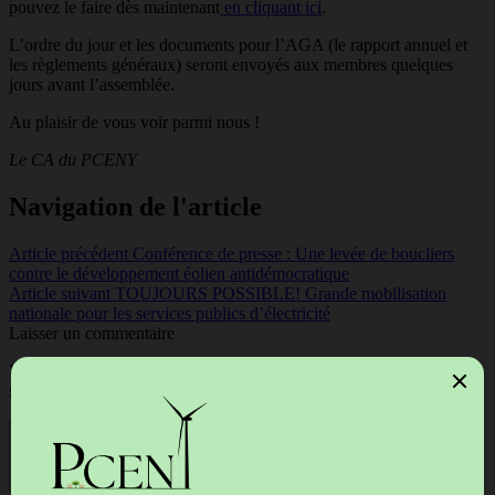
pouvez le faire dès maintenant
en cliquant ici
.
L’ordre du jour et les documents pour l’AGA (le rapport annuel et
les règlements généraux) seront envoyés aux membres quelques
jours avant l’assemblée.
Au plaisir de vous voir parmi nous !
Le CA du PCENY
Navigation de l'article
Article précédent
Conférence de presse : Une levée de boucliers
contre le développement éolien antidémocratique
Article suivant
TOUJOURS POSSIBLE! Grande mobilisation
nationale pour les services publics d’électricité
Laisser un commentaire
Votre adresse courriel ne sera pas publiée.
Les champs obligatoires
sont indiqués avec
*