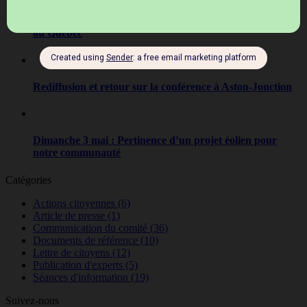
Réflexion sur la cohérence du développement énergétique
au Québec
Rediffusion et retour sur la conférence à Aston-Jonction
Dimanche 3 mai : Pertinence d’un projet éolien pour
notre communauté
Catégories
Actions citoyennes
(6)
Article de presse
(1)
Communication du comité
(36)
Documents de référence
(10)
Lettre de citoyens
(12)
Publication d'experts
(5)
Séances d'information
(19)
Suivez-nous