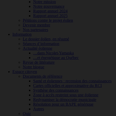
Notre mission
Notre gouvernance
Rapport annuel 2024
Rapport annuel 2025
Pétitions contre le projet éolien
Devenir membre
Nos partenaires
Information
Le dossier éolien, en résumé
Séances d’information
Actualité éolienne
…dans Nicolet-Yamaska
…et énergétique au Québec
Revue de littérature
Notre blogue
Espace citoyen
Documents de référence
Santé et éoliennes : recension des connaissances
Cartes officielles et approximative du RCI
Synthèse des connaissances
Zone à accès restreint sous une éolienne
Redynamiser la démocratie municipale
Résolution pour un BAPE générique
Autres
Quiz