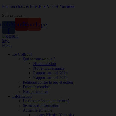
Pour un choix éclairé dans Nicolet-Yamaska
Suivez-nous :
acebook-
Youtube
Envelope
f
Menu
Le Collectif
Qui sommes-nous ?
Notre mission
Notre gouvernance
Rapport annuel 2024
Rapport annuel 2025
Pétitions contre le projet éolien
Devenir membre
Nos partenaires
Information
Le dossier éolien, en résumé
Séances d’information
Actualité éolienne
…dans Nicolet-Yamaska