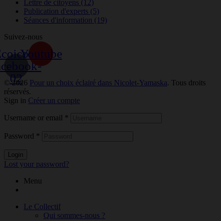
Lettre de citoyens
(12)
Publication d'experts
(5)
Séances d'information
(19)
Suivez-nous
coicon-
Youtube
acebook-
02
© 2026
Pour un choix éclairé dans Nicolet-Yamaska
. Tous droits
réservés.
Sign in
Créer un compte
Username or email
*
Password
*
Login
Lost your password?
Menu
Le Collectif
Qui sommes-nous ?