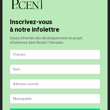
Navigation de l'article
Article précédent
Nos demandes à la MRC
Article suivant
Conférence-midi avec Pierre-Olivier Pineau
Rechercher
Search…
Recherche
Articles récents
La filière éolienne québécoise : mieux ou pire qu’avant ?