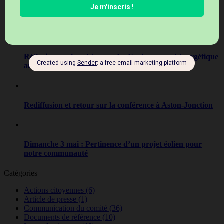
La synthèse des connaissances
Réflexion sur la cohérence du développement énergétique
au Québec
Rediffusion et retour sur la conférence à Aston-Jonction
Dimanche 3 mai : Pertinence d’un projet éolien pour
notre communauté
Catégories
Actions citoyennes
(6)
Article de presse
(1)
Communication du comité
(36)
Documents de référence
(10)