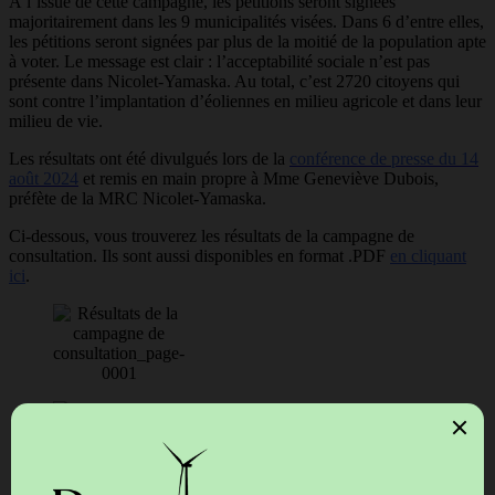
À l’issue de cette campagne, les pétitions seront signées
majoritairement dans les 9 municipalités visées. Dans 6 d’entre elles,
les pétitions seront signées par plus de la moitié de la population apte
à voter. Le message est clair : l’acceptabilité sociale n’est pas
présente dans Nicolet-Yamaska. Au total, c’est 2720 citoyens qui
sont contre l’implantation d’éoliennes en milieu agricole et dans leur
milieu de vie.
Les résultats ont été divulgués lors de la
conférence de presse du 14
août 2024
et remis en main propre à Mme Geneviève Dubois,
préfète de la MRC Nicolet-Yamaska.
Ci-dessous, vous trouverez les résultats de la campagne de
consultation. Ils sont aussi disponibles en format .PDF
en cliquant
ici
.