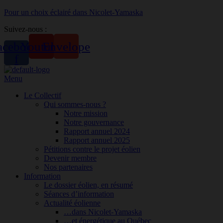
Pour un choix éclairé dans Nicolet-Yamaska
Suivez-nous :
acebook-
Youtube
Envelope
f
Menu
Le Collectif
Qui sommes-nous ?
Notre mission
Notre gouvernance
Rapport annuel 2024
Rapport annuel 2025
Pétitions contre le projet éolien
Devenir membre
Nos partenaires
Information
Le dossier éolien, en résumé
Séances d’information
Actualité éolienne
…dans Nicolet-Yamaska
…et énergétique au Québec