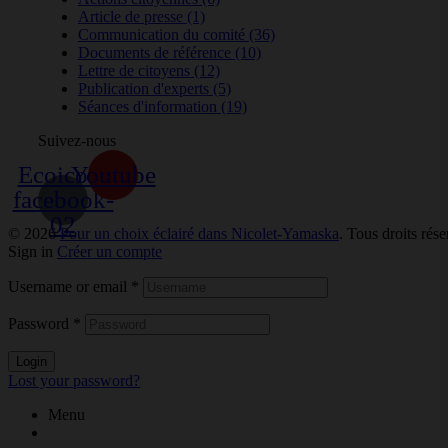
Article de presse
(1)
Communication du comité
(36)
Documents de référence
(10)
Lettre de citoyens
(12)
Publication d'experts
(5)
Séances d'information
(19)
Suivez-nous
Ecoicon-
Youtube
facebook-
02
© 2026
Pour un choix éclairé dans Nicolet-Yamaska
. Tous droits rése
Sign in
Créer un compte
Username or email
*
Password
*
Login
Lost your password?
Menu