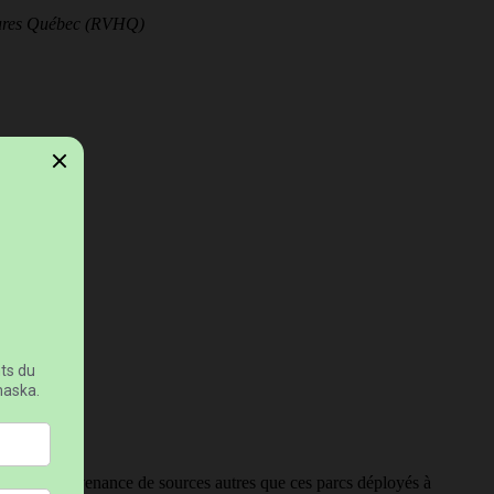
rbures Québec (RVHQ)
si que la provenance de sources autres que ces parcs déployés à