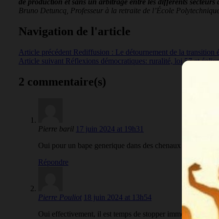
de production et sans un arbitrage entre les différents secteurs d
Bruno Detuncq, Professeur à la retraite de l’École Polytechn
Navigation de l'article
Article précédent
Rediffusion : Le détournement de la transition 
Article suivant
Réflexions démocratiques: ruralité, loi 57 et éolie
2 commentaire(s)
Pierre baril
17 juin 2024 at 19h31
Oui pour un bape generique dans des chenaux et mekinac
Répondre
Pierre Pouliot
18 juin 2024 at 13h54
Oui effectivement, il est temps de stopper immédiatement to