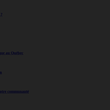
 ?
ique au Québec
on
 notre communauté