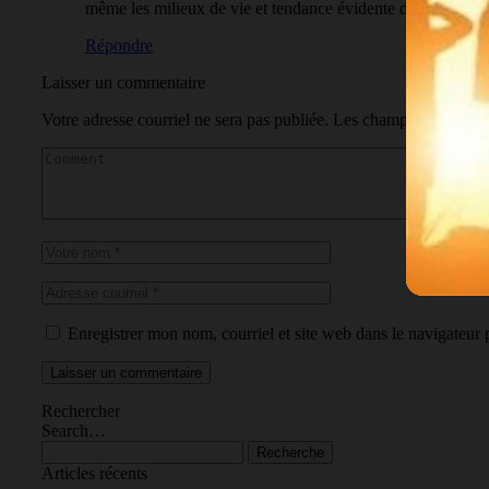
même les milieux de vie et tendance évidente de rapproche
Répondre
Laisser un commentaire
Votre adresse courriel ne sera pas publiée.
Les champs obligatoir
Enregistrer mon nom, courriel et site web dans le navigateur 
Laisser un commentaire
Rechercher
Search…
Recherche
Articles récents