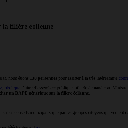
a filière éolienne
las, nous étions
130 personnes
pour assister à la très intéressante
confé
 symbolique
, à titre d’assemblée publique, afin de demander au Ministr
cher un BAPE générique sur la filière éolienne.
nt par les conseils municipaux que par les groupes citoyens qui veulent e
e pour téléchargement
ici
.