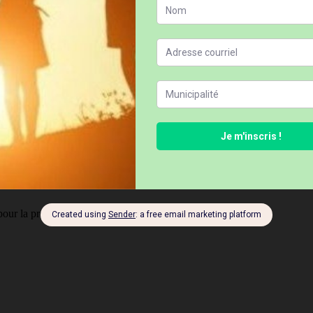
ment de ces éoliennes beaucoup trop près de nos populations.
es sont indiqués avec
*
pour la prochaine fois que je commenterai.