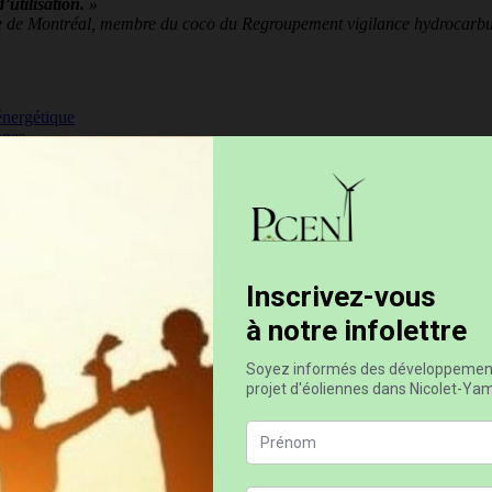
’utilisation. »
ique de Montréal, membre du coco du Regroupement vigilance hydroca
énergétique
nnes
ut projets éoliens de façon à réévaluer les besoins réels en énergie ain