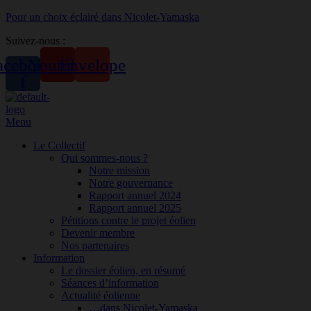
Pour un choix éclairé dans Nicolet-Yamaska
Suivez-nous :
acebook-
Youtube
Envelope
f
Menu
Le Collectif
Qui sommes-nous ?
Notre mission
Notre gouvernance
Rapport annuel 2024
Rapport annuel 2025
Pétitions contre le projet éolien
Devenir membre
Nos partenaires
Information
Le dossier éolien, en résumé
Séances d’information
Actualité éolienne
…dans Nicolet-Yamaska