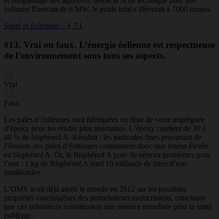
et remplissage des aquifères. Selon la fiche technique pour une
éolienne Enercon de 6 MW, le poids total s’élèverait à 7000 tonnes.
Santé et éoliennes – § 7.1
#13.
Vrai ou faux. L’énergie éolienne est respectueuse
de l’environnement sous tous ses aspects.
Vrai
Faux
Les pales d’éoliennes sont fabriquées en fibre de verre imprégnée
d’époxy pour les rendre plus résistantes. L’époxy contient de 30 à
40 % de bisphénol A. Résultat : les particules fines provenant de
l’érosion des pales d’éoliennes contiennent donc une teneur élevée
en bisphénol A. Or, le Bisphénol A pose de sérieux problèmes pour
l’eau : 1 kg de Bisphénol A rend 10 milliards de litres d’eau
inutilisables.
L’OMS avait déjà alerté le monde en 2012 sur les possibles
propriétés cancérigènes des perturbateurs endocriniens, concluant
que ces substances constituaient une menace mondiale pour la santé
publique.