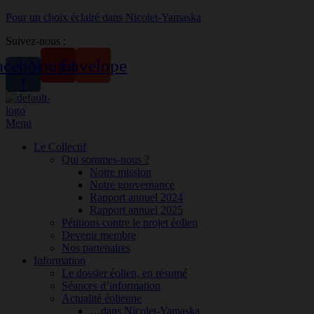
Pour un choix éclairé dans Nicolet-Yamaska
Suivez-nous :
acebook-
Youtube
Envelope
f
Menu
Le Collectif
Qui sommes-nous ?
Notre mission
Notre gouvernance
Rapport annuel 2024
Rapport annuel 2025
Pétitions contre le projet éolien
Devenir membre
Nos partenaires
Information
Le dossier éolien, en résumé
Séances d’information
Actualité éolienne
…dans Nicolet-Yamaska