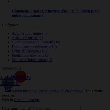
Dimanche 3 mai : Pertinence d’un projet éolien pour
notre communauté
Catégories
Actions citoyennes
(6)
Article de presse
(1)
Communication du comité
(36)
Documents de référence
(10)
Lettre de citoyens
(12)
Publication d'experts
(5)
Séances d'information
(19)
Suivez-nous
coicon-
Youtube
acebook-
02
© 2026
Pour un choix éclairé dans Nicolet-Yamaska
. Tous droits
réservés.
Sign in
Créer un compte
Username or email
*