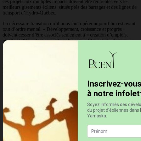
ces projets aux multiples impacts doivent être réorientés vers les
meilleurs gisements éoliens, situés près des barrages et des lignes de
transport d’Hydro-Québec.
La nécessaire transition qu’il nous faut opérer aujourd’hui est avant
tout d’ordre mental. « Développement, croissance et progrès »
doivent cesser d’être associés seulement à « création d’emplois,
profits et PIB ». Notre projet le plus rassembleur s’articule autour
des valeurs de « santé », de « qualité de vie » et de « cohabitation
harmonieuse », seules sources de vraie richesse.
Claude Charron
Comité des riverains des éoliennes de l’Érable (CRÉÉ)
Membre de Vent d’élus
Sources et références
Sons de basse fréquence et impacts sur la santé :
https://youtu.be/Gdk19CLoJjk?si=aH3b6iGq_7PEBoCO
Zone d’accès restreint (ZAR) autour des éoliennes :
https://drive.google.com/file/d/1y1J9zIkVofF7a72ModfhXQ
Coût réel de l’éolien — ONU :
https://paysage-libre-
vd.ch/lonu-le-confirme-le-cout-reel-de-leolien-est-largement-
sous-evalue/