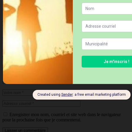
e
Conclusion, rapport du BAPE 267, 2
appel d’offres, mars
2010, page 120.
Navigation de l'article
Article précédent
La synthèse des connaissances
Laisser un commentaire
Votre adresse courriel ne sera pas publiée.
Les champs obligatoires
sont indiqués avec
*
Enregistrer mon nom, courriel et site web dans le navigateur
pour la prochaine fois que je commenterai.
Laisser un commentaire