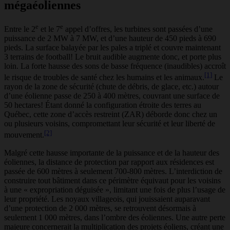
mégaéoliennes
e
e
Entre le 2
et le 7
appel d’offres, les turbines sont passées d’une
puissance de 2 MW à 7 MW, et d’une hauteur de 450 pieds à 690
pieds. La surface balayée par les pales a triplé et couvre maintenant
3 terrains de football! Le bruit audible augmente donc, et porte plus
loin. La forte hausse des sons de basse fréquence (inaudibles) accroît
[1]
le risque de troubles de santé chez les humains et les animaux.
Le
rayon de la zone de sécurité (chute de débris, de glace, etc.) autour
d’une éolienne passe de 250 à 400 mètres, couvrant une surface de
50 hectares! Étant donné la configuration étroite des terres au
Québec, cette zone d’accès restreint (ZAR) déborde donc chez un
ou plusieurs voisins, compromettant leur sécurité et leur liberté de
[2]
mouvement.
Malgré cette hausse importante de la puissance et de la hauteur des
éoliennes, la distance de protection par rapport aux résidences est
passée de 600 mètres à seulement 700-800 mètres. L’interdiction de
construire tout bâtiment dans ce périmètre équivaut pour les voisins
à une « expropriation déguisée », limitant une fois de plus l’usage de
leur propriété. Les noyaux villageois, qui jouissaient auparavant
d’une protection de 2 000 mètres, se retrouvent désormais à
seulement 1 000 mètres, dans l’ombre des éoliennes. Une autre perte
majeure concernerait la multiplication des projets éoliens, créant une