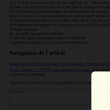
La CPTAQ est pourtant claire, la zone agricole est: « une ressourc
Québec jouit du climat le plus favorable pour la pratique et le dé
Les orientations gouvernementales en aménagement du territoire (O
mise en valeur de son plein potentiel et à créer un cadre propice à 
La transition énergétique est nécessaire, mais elle ne doit pas se 
développement énergétique en commençant par un BAPE générique s
François Lantagne
Bac en génie agroenvironnemental
Producteur laitier, de grandes cultures et acéricole
Conseiller municipal de St-Gervais de Bellechasse
Navigation de l'article
Article précédent
❗ Nouvel appel d’offres éolien : Printemps 202
Article suivant
Le PCENY vous souhaite une bonne année 2026
Laisser un commentaire
Votre adresse courriel ne sera pas publiée.
Les champs obligatoir