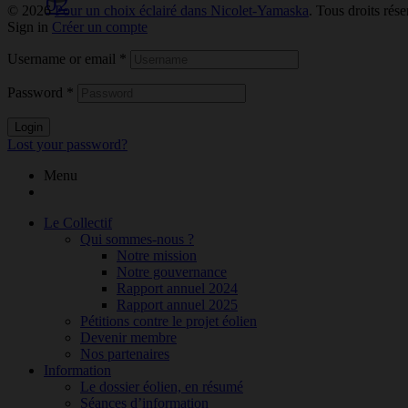
02
© 2026
Pour un choix éclairé dans Nicolet-Yamaska
. Tous droits rése
Sign in
Créer un compte
Username or email
*
Password
*
Login
Lost your password?
Menu
Le Collectif
Qui sommes-nous ?
Notre mission
Notre gouvernance
Rapport annuel 2024
Rapport annuel 2025
Pétitions contre le projet éolien
Devenir membre
Nos partenaires
Information
Le dossier éolien, en résumé
Séances d’information