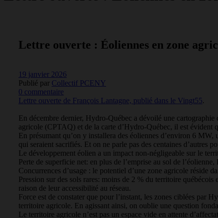
Lettre ouverte : Éoliennes en zone agric
19 janvier 2026
Publié par
Collectif PCENY
0 commentaire
Lettre ouverte de François Lantagne, publié dans le Vingt55
.
En décembre dernier, Hydro-Québec a dévoilé une cartographie des
agricole (CPTAQ) et de la carte d’Hydro-Québec, il est évident qu
En présumant qu’on y installera des éoliennes d’environ 6 MW, un
qui seraient sacrifiés. Et on ne parle pas des centaines d’autres p
Le développement éolien a un impact non-négligeable sur le territ
Perte de superficie net: en plus de l’emprise au sol de l’éolienn
Concurrences d’usage : le potentiel d’une zone agricole réside da
Pression sur des sols rares: moins de 2 % du territoire québécois e
raison de leur accessibilité au réseau.
Force est de constater que pour l’instant, les zones ciblées par 
territoire agricole. En agissant ainsi, on oublie une question fond
Le territoire agricole n’est pas un espace vide en attente d’affecta