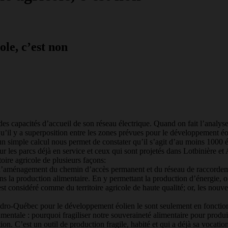
ole, c’est non
 capacités d’accueil de son réseau électrique. Quand on fait l’analyse 
’il y a superposition entre les zones prévues pour le développement éoli
 simple calcul nous permet de constater qu’il s’agit d’au moins 1000 é
our les parcs déjà en service et ceux qui sont projetés dans Lotbinière et
oire agricole de plusieurs façons:
e, l’aménagement du chemin d’accès permanent et du réseau de raccordemen
ns la production alimentaire. En y permettant la production d’énergie, o
st considéré comme du territoire agricole de haute qualité; or, les nouve
Hydro-Québec pour le développement éolien le sont seulement en fonction
amentale : pourquoi fragiliser notre souveraineté alimentaire pour produi
tion. C’est un outil de production fragile, habité et qui a déjà sa vocatio