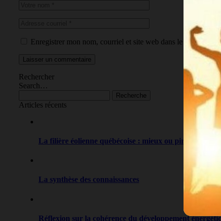
Enregistrer mon nom, courriel et site web dans le navigateur 
Laisser un commentaire
Rechercher
Search…
Recherche
Articles récents
La filière éolienne québécoise : mieux ou pire qu’avant
La synthèse des connaissances
Réflexion sur la cohérence du développement énergét