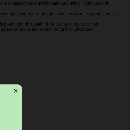
ocalisés dans la partie méridionale du Québec. Cette partie du
éveloppement du territoire de manière à assurer sa protection, la
 la population de demain, il est urgent de repenser notre
gricoles lors de leur dernier congrès en décembre.