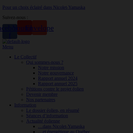
Pour un choix éclairé dans Nicolet-Yamaska
Suivez-nous :
acebook-
Youtube
Envelope
f
Menu
Le Collectif
Qui sommes-nous ?
Notre mission
Notre gouvernance
Rapport annuel 2024
Rapport annuel 2025
Pétitions contre le projet éolien
Devenir membre
Nos partenaires
Information
Le dossier éolien, en résumé
Séances d’information
Actualité éolienne
…dans Nicolet-Yamaska
…et énergétique au Québec