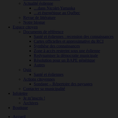
Actualité éolienne
…dans Nicolet-Yamaska
…et énergétique au Québec
Revue de littérature
Notre blogue
Espace citoyen
Documents de référence
Santé et éoliennes : recension des connaissances
Cartes officielles et approximative du RCI
Synthèse des connaissances
Zone à accès restreint sous une éolienne
Redynamiser la démocratie municipale
Résolution pour un BAPE générique
Autres
Quiz
Santé et éoliennes
Actions citoyennes
Sondage – Répertoire des paysages
Contacter sa municipalité
Infolettre
Je m’inscris !
Archives
Boutique
Accueil