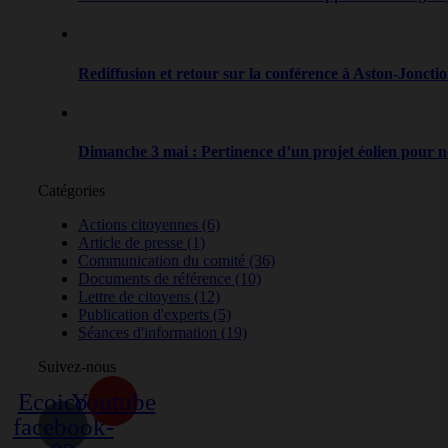
Rediffusion et retour sur la conférence à Aston-Joncti
Dimanche 3 mai : Pertinence d’un projet éolien pour
Catégories
Actions citoyennes
(6)
Article de presse
(1)
Communication du comité
(36)
Documents de référence
(10)
Lettre de citoyens
(12)
Publication d'experts
(5)
Séances d'information
(19)
Suivez-nous
Ecoicon-
Youtube
facebook-