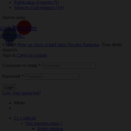
Publication d'experts
(5)
Séances d'information
(19)
Suivez-nous
coicon-
Youtube
acebook-
02
© 2026
Pour un choix éclairé dans Nicolet-Yamaska
. Tous droits
réservés.
Sign in
Créer un compte
Username or email
*
Password
*
Login
Lost your password?
Menu
Le Collectif
Qui sommes-nous ?
Notre mission