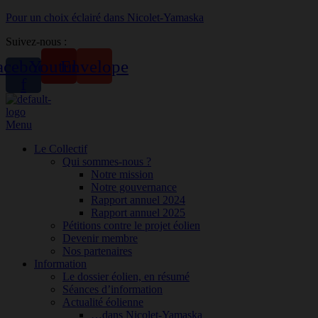
Pour un choix éclairé dans Nicolet-Yamaska
Suivez-nous :
acebook-
Youtube
Envelope
f
Menu
Le Collectif
Qui sommes-nous ?
Notre mission
Notre gouvernance
Rapport annuel 2024
Rapport annuel 2025
Pétitions contre le projet éolien
Devenir membre
Nos partenaires
Information
Le dossier éolien, en résumé
Séances d’information
Actualité éolienne
…dans Nicolet-Yamaska