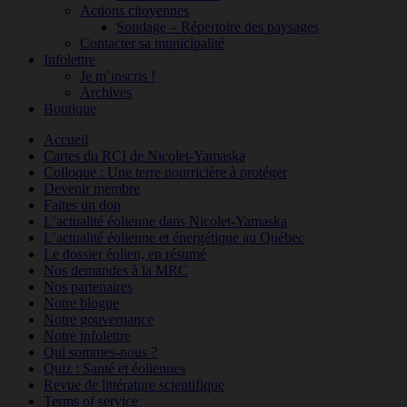
Actions citoyennes
Sondage – Répertoire des paysages
Contacter sa municipalité
Infolettre
Je m’inscris !
Archives
Boutique
Accueil
Cartes du RCI de Nicolet-Yamaska
Colloque : Une terre nourricière à protéger
Devenir membre
Faites un don
L’actualité éolienne dans Nicolet-Yamaska
L’actualité éolienne et énergétique au Québec
Le dossier éolien, en résumé
Nos demandes à la MRC
Nos partenaires
Notre blogue
Notre gouvernance
Notre infolettre
Qui sommes-nous ?
Quiz : Santé et éoliennes
Revue de littérature scientifique
Terms of service